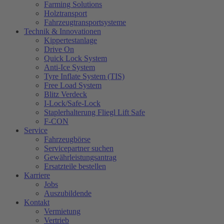
Farming Solutions
Holztransport
Fahrzeugtransportsysteme
Technik & Innovationen
Kippertestanlage
Drive On
Quick Lock System
Anti-Ice System
Tyre Inflate System (TIS)
Free Load System
Blitz Verdeck
I-Lock/Safe-Lock
Staplerhalterung Fliegl Lift Safe
F-CON
Service
Fahrzeugbörse
Servicepartner suchen
Gewährleistungsantrag
Ersatzteile bestellen
Karriere
Jobs
Auszubildende
Kontakt
Vermietung
Vertrieb