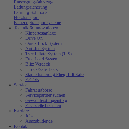
Entsorgungsfahrzeuge
Ladungssicherung
Farming Solutions
Holztransport
Fahrzeugtransportsysteme
Technik & Innovationen
Kippertestanlage
Drive On
Quick Lock System
Anti-Ice System
Tyre Inflate System (TIS)
Free Load System
Blitz Verdeck
I-Lock/Safe-Lock
Staplerhalterung Fliegl Lift Safe
F-CON
Service
Fahrzeugbörse
Servicepartner suchen
Gewährleistungsantrag
Ersatzteile bestellen
Karriere
Jobs
Auszubildende
Kontakt