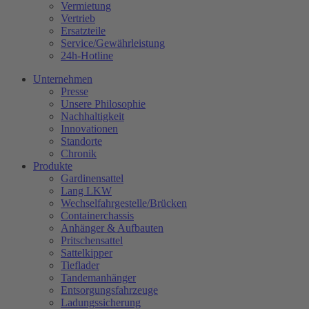
Vermietung
Vertrieb
Ersatzteile
Service/Gewährleistung
24h-Hotline
Unternehmen
Presse
Unsere Philosophie
Nachhaltigkeit
Innovationen
Standorte
Chronik
Produkte
Gardinensattel
Lang LKW
Wechselfahrgestelle/Brücken
Containerchassis
Anhänger & Aufbauten
Pritschensattel
Sattelkipper
Tieflader
Tandemanhänger
Entsorgungsfahrzeuge
Ladungssicherung