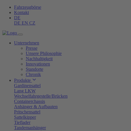
Fahrzeugbörse
Kontakt
DE
DE
EN
CZ
Unternehmen
Presse
Unsere Philosophie
Nachhaltigkeit
Innovationen
Standorte
Chronik
Produkte
Gardinensattel
Lang LKW
Wechselfahrgestelle/Brücken
Containerchassis
Anhänger & Aufbauten
Pritschensattel
Sattelkipper
Tieflader
Tandemanhänger