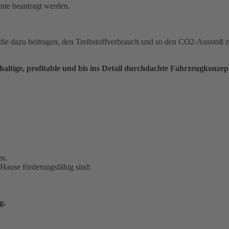
te beantragt werden.
en, die dazu beitragen, den Treibstoffverbrauch und so den CO2-Aussto
altige, profitable und bis ins Detail durchdachte Fahrzeugkonzepte
en.
Hause förderungsfähig sind:
g.