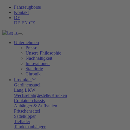
Fahrzeugbörse
Kontakt
DE
DE
EN
CZ
Unternehmen
Presse
Unsere Philosophie
Nachhaltigkeit
Innovationen
Standorte
Chronik
Produkte
Gardinensattel
Lang LKW
Wechselfahrgestelle/Brücken
Containerchassis
Anhänger & Aufbauten
Pritschensattel
Sattelkipper
Tieflader
Tandemanhänger