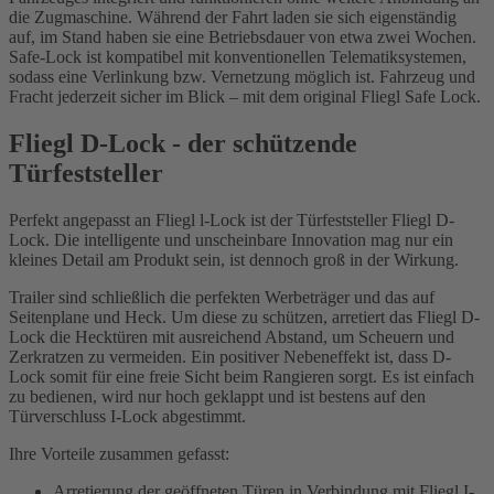
die Zugmaschine. Während der Fahrt laden sie sich eigenständig
auf, im Stand haben sie eine Betriebsdauer von etwa zwei Wochen.
Safe-Lock
ist kompatibel mit konventionellen Telematiksystemen,
sodass eine Verlinkung bzw. Vernetzung möglich ist. Fahrzeug und
Fracht jederzeit sicher im Blick – mit dem original Fliegl
Safe Lock
.
Fliegl D-Lock - der schützende
Türfeststeller
Perfekt angepasst an Fliegl l-Lock ist der Türfeststeller Fliegl D-
Lock. Die intelligente und unscheinbare Innovation mag nur ein
kleines Detail am Produkt sein, ist dennoch groß in der Wirkung.
Trailer sind schließlich die perfekten Werbeträger und das auf
Seitenplane und Heck. Um diese zu schützen, arretiert das Fliegl D-
Lock die Hecktüren mit ausreichend Abstand, um Scheuern und
Zerkratzen zu vermeiden. Ein positiver Nebeneffekt ist, dass D-
Lock somit für eine freie Sicht beim Rangieren sorgt. Es ist einfach
zu bedienen, wird nur hoch geklappt und ist bestens auf den
Türverschluss I-Lock abgestimmt.
Ihre Vorteile zusammen gefasst:
Arretierung der geöffneten Türen in Verbindung mit Fliegl I-