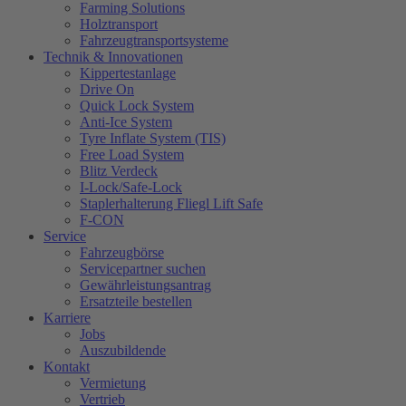
Farming Solutions
Holztransport
Fahrzeugtransportsysteme
Technik & Innovationen
Kippertestanlage
Drive On
Quick Lock System
Anti-Ice System
Tyre Inflate System (TIS)
Free Load System
Blitz Verdeck
I-Lock/Safe-Lock
Staplerhalterung Fliegl Lift Safe
F-CON
Service
Fahrzeugbörse
Servicepartner suchen
Gewährleistungsantrag
Ersatzteile bestellen
Karriere
Jobs
Auszubildende
Kontakt
Vermietung
Vertrieb