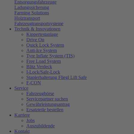
Entsorgungsfahrzeuge
Ladungssicherung
Farming Solutions
Holztransport
Fahrzeugtransportsysteme
Technik & Innovationen
Kippertestanlage
Drive On
Quick Lock System
Anti-Ice System
Tyre Inflate System (TIS)
Free Load System
Blitz Verdeck
I-Lock/Safe-Lock
Staplerhalterung Fliegl Lift Safe
F-CON
Service
Fahrzeugbörse
Servicepartner suchen
Gewährleistungsantrag
Ersatzteile bestellen
Karriere
Jobs
Auszubildende
Kontakt