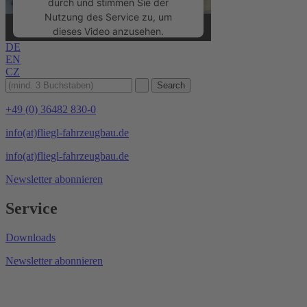
durch und stimmen Sie der
Nutzung des Service zu, um
dieses Video anzusehen.
DE
EN
Mehr Informationen
CZ
Akzeptieren
+49 (0) 36482 830-0
powered by
Usercentrics Consent
info(at)fliegl-fahrzeugbau.de
Management Platform
&
eRecht24
info(at)fliegl-fahrzeugbau.de
Newsletter abonnieren
Service
Downloads
Newsletter abonnieren