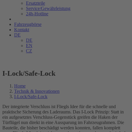
Ersatzteile
Service/Gewährleistung
24h-Hotline
Fahrzeugbörse
Kontakt
DE
DE
EN
CZ
I-Lock/Safe-Lock
Home
Technik & Innovationen
I-Lock/Safe-Lock
Der integrierte Verschluss ist Fliegls Idee für die schnelle und
praktische Sicherung des Laderaums. Das
I-Lock
Prinzip: Statt in
ein aufgesetztes Verschluss-Gegenstück greifen die Haken der
Türflügel nun direkt in eine Aussparung im Fahrzeugrahmen. Die
Bauteile, die bisher beschädigt werden konnten, fallen komplett