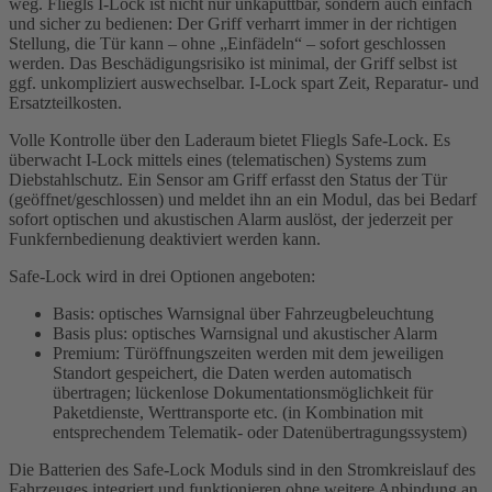
weg. Fliegls I
-Lock
ist nicht nur unkaputtbar, sondern auch einfach
und sicher zu bedienen: Der Griff verharrt immer in der richtigen
Stellung, die Tür kann – ohne „Einfädeln“ – sofort geschlossen
werden. Das Beschädigungsrisiko ist minimal, der Griff selbst ist
ggf. unkompliziert auswechselbar.
I-Lock
spart Zeit, Reparatur- und
Ersatzteilkosten.
Volle Kontrolle über den Laderaum bietet Fliegls
Safe-Lock
. Es
überwacht
I-Lock
mittels eines (telematischen) Systems zum
Diebstahlschutz. Ein Sensor am Griff erfasst den Status der Tür
(geöffnet/geschlossen) und meldet ihn an ein Modul, das bei Bedarf
sofort optischen und akustischen Alarm auslöst, der jederzeit per
Funkfernbedienung deaktiviert werden kann.
Safe-Lock
wird in drei Optionen angeboten:
Basis: optisches Warnsignal über Fahrzeugbeleuchtung
Basis plus: optisches Warnsignal und akustischer Alarm
Premium: Türöffnungszeiten werden mit dem jeweiligen
Standort gespeichert, die Daten werden automatisch
übertragen; lückenlose Dokumentationsmöglichkeit für
Paketdienste, Werttransporte etc. (in Kombination mit
entsprechendem Telematik- oder Datenübertragungssystem)
Die Batterien des
Safe-Lock
Moduls sind in den Stromkreislauf des
Fahrzeuges integriert und funktionieren ohne weitere Anbindung an