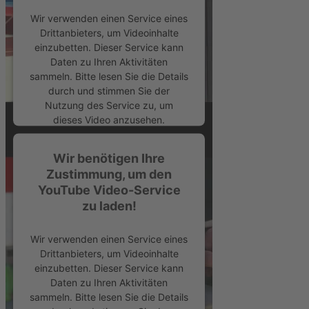
Management Platform
&
eRecht24
Wir verwenden einen Service eines
Drittanbieters, um Videoinhalte
einzubetten. Dieser Service kann
Daten zu Ihren Aktivitäten
sammeln. Bitte lesen Sie die Details
durch und stimmen Sie der
Nutzung des Service zu, um
dieses Video anzusehen.
Mehr Informationen
Wir benötigen Ihre
Zustimmung, um den
YouTube Video-Service
Akzeptieren
zu laden!
powered by
Usercentrics Consent
Management Platform
&
eRecht24
Wir verwenden einen Service eines
Drittanbieters, um Videoinhalte
einzubetten. Dieser Service kann
Daten zu Ihren Aktivitäten
sammeln. Bitte lesen Sie die Details