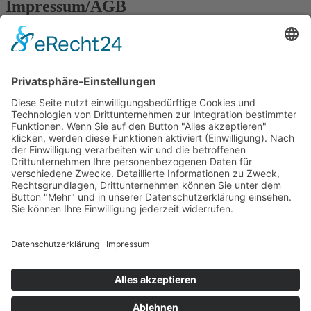
Impressum/AGB
Impressum
Datenschutz
AGB
Firmengruppe Fliegl
RPS Trailer Rental
Fliegl Agrartechnik
Fliegl AGRO-CENTER
Fliegl Bau- und Kommunaltechnik
Fliegl Dosiertechnik
Fliegl Forsttechnik
Kontakt
Fliegl Fahrzeugbau GmbH
Oberpöllnitzer Straße 8
D - 07819 Triptis
Tel: +49 (0) 36482/830-0
Fax: +49 (0) 36482/830-60