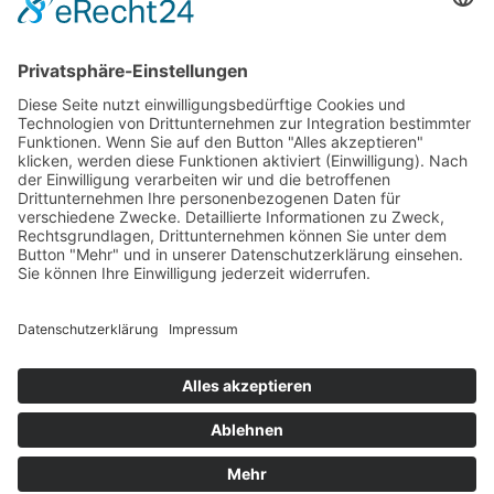
Firmengruppe Fliegl
RPS Trailer Rental
Fliegl Agrartechnik
Fliegl AGRO-CENTER
Fliegl Bau- und Kommunaltechnik
Fliegl Dosiertechnik
Fliegl Forsttechnik
Kontakt
Fliegl Fahrzeugbau GmbH
Oberpöllnitzer Straße 8
D - 07819 Triptis
Tel: +49 (0) 36482/830-0
Fax: +49 (0) 36482/830-60
info(at)fliegl-fahrzeugbau.de
www.fliegl-trailer.de