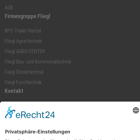
AGB
Firmengruppe Fliegl
RPS Trailer Rental
Fliegl Agrartechnik
Fliegl AGRO-CENTER
Fliegl Bau- und Kommunaltechnik
Fliegl Dosiertechnik
Fliegl Forsttechnik
Kontakt
Fliegl Fahrzeugbau GmbH
Oberpöllnitzer Straße 8
D - 07819 Triptis
Tel: +49 (0) 36482/830-0