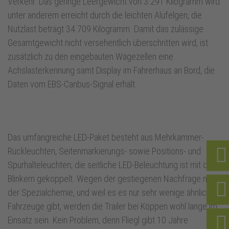
Verkehr. Das geringe Leergewicht von 3.291 Kilogramm wird
unter anderem erreicht durch die leichten Alufelgen, die
Nutzlast beträgt 34.709 Kilogramm. Damit das zulässige
Gesamtgewicht nicht versehentlich überschritten wird, ist
zusätzlich zu den eingebauten Wägezellen eine
Achslasterkennung samt Display im Fahrerhaus an Bord, die
Daten vom EBS-Canbus-Signal erhält.
Das umfangreiche LED-Paket besteht aus Mehrkammer-
Rückleuchten, Seitenmarkierungs- sowie Positions- und
Spurhalteleuchten; die seitliche LED-Beleuchtung ist mit den
Blinkern gekoppelt. Wegen der gestiegenen Nachfrage nach
der Spezialchemie, und weil es es nur sehr wenige ähnliche
Fahrzeuge gibt, werden die Trailer bei Köppen wohl lange im
Einsatz sein. Kein Problem, denn Fliegl gibt 10 Jahre