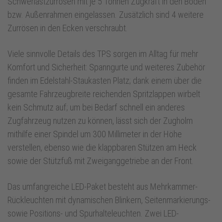
Schwerlastzurrösen mit je 5 Tonnen Zugkraft in den Boden
bzw. Außenrahmen eingelassen. Zusätzlich sind 4 weitere
Zurrösen in den Ecken verschraubt.
Viele sinnvolle Details des TPS sorgen im Alltag für mehr
Komfort und Sicherheit: Spanngurte und weiteres Zubehör
finden im Edelstahl-Staukasten Platz; dank einem über die
gesamte Fahrzeugbreite reichenden Spritzlappen wirbelt
kein Schmutz auf; um bei Bedarf schnell ein anderes
Zugfahrzeug nutzen zu können, lässt sich der Zugholm
mithilfe einer Spindel um 300 Millimeter in der Höhe
verstellen, ebenso wie die klappbaren Stützen am Heck
sowie der Stützfuß mit Zweiganggetriebe an der Front.
Das umfangreiche LED-Paket besteht aus Mehrkammer-
Rückleuchten mit dynamischen Blinkern, Seitenmarkierungs-
sowie Positions- und Spurhalteleuchten. Zwei LED-