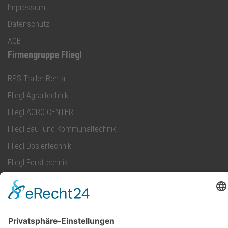
Impressum
Datenschutz
AGB
Firmengruppe Fliegl
RPS Trailer Rental
Fliegl Agrartechnik
Fliegl AGRO-CENTER
Fliegl Bau- und Kommunaltechnik
Fliegl Dosiertechnik
Fliegl Forsttechnik
Kontakt
Fliegl Fahrzeugbau GmbH
Oberpöllnitzer Straße 8
D - 07819 Triptis