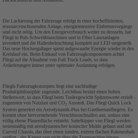
Die Lackierung der Fahrzeuge erfolgt in einer hocheffizienten,
ressourcenschonenden Anlage, energieintensive Einbrennvorgänge
sind nicht nötig. Um den Energieverbrauch weiter zu drosseln, hat
Fliegl in Puls-Schweißmaschinen und in Fiber Laseranlagen
investiert und die Hallenbeleuchtung komplett auf LED umgestellt.
Das neue Hochregallager speist aufgewandte Energie wieder in den
Kreislauf ein. Beim Einkauf von Fahrzeugkomponenten achtet
Fliegl auf die Abnahme von Full Truck Loads, so dass
Anlieferungen immer unter optimaler Auslastung erfolgen.
Fliegls Fahrzeugkonzepten liegt eine nachhaltige
Produktphilosophie zugrunde. Leichtbau besitzt einen hohen
Stellenwert, so dass Fliegl beim Trailergewicht Spitzenwerte erzielt -
zugunsten von Nutzlast und CO
Ausstoß. Das Fliegl Quick Lock
2
System generiert ein Aerodynamik-Plus bei Gardinenaufliegern. Es
kommt ohne hervorstehende Verschlussschnallen aus, sodass eine
völlig ebene Planenfläche entsteht. Sattelkipper von Fliegl werden
serienmäßig mit aerodynamischer konischer Mulde gebaut und mit
Curved Chassis, das über einen runden, extrem flachen Rahmenhals
verfügt - der Kipper ragt nicht über die Zugmaschine hinaus.