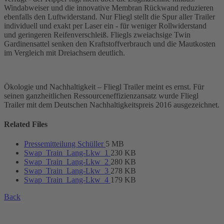
Windabweiser und die innovative Membran Rückwand reduzieren
ebenfalls den Luftwiderstand. Nur Fliegl stellt die Spur aller Trailer
individuell und exakt per Laser ein - für weniger Rollwiderstand
und geringeren Reifenverschleiß. Fliegls zweiachsige Twin
Gardinensattel senken den Kraftstoffverbrauch und die Mautkosten
im Vergleich mit Dreiachsern deutlich.
Ökologie und Nachhaltigkeit – Fliegl Trailer meint es ernst. Für
seinen ganzheitlichen Ressourceneffizienzansatz wurde Fliegl
Trailer mit dem Deutschen Nachhaltigkeitspreis 2016 ausgezeichnet.
Related Files
Pressemitteilung Schüller
5 MB
Swap_Train_Lang-Lkw_1
230 KB
Swap_Train_Lang-Lkw_2
280 KB
Swap_Train_Lang-Lkw_3
278 KB
Swap_Train_Lang-Lkw_4
179 KB
Back