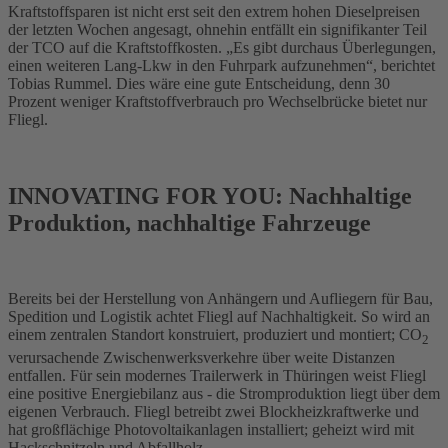
Kraftstoffsparen ist nicht erst seit den extrem hohen Dieselpreisen
der letzten Wochen angesagt, ohnehin entfällt ein signifikanter Teil
der TCO auf die Kraftstoffkosten. „Es gibt durchaus Überlegungen,
einen weiteren Lang-Lkw in den Fuhrpark aufzunehmen“, berichtet
Tobias Rummel. Dies wäre eine gute Entscheidung, denn 30
Prozent weniger Kraftstoffverbrauch pro Wechselbrücke bietet nur
Fliegl.
INNOVATING FOR YOU: Nachhaltige
Produktion, nachhaltige Fahrzeuge
Bereits bei der Herstellung von Anhängern und Aufliegern für Bau,
Spedition und Logistik achtet Fliegl auf Nachhaltigkeit. So wird an
einem zentralen Standort konstruiert, produziert und montiert; CO
2
verursachende Zwischenwerksverkehre über weite Distanzen
entfallen. Für sein modernes Trailerwerk in Thüringen weist Fliegl
eine positive Energiebilanz aus - die Stromproduktion liegt über dem
eigenen Verbrauch. Fliegl betreibt zwei Blockheizkraftwerke und
hat großflächige Photovoltaikanlagen installiert; geheizt wird mit
Hackschnitzeln und Abfallholz.