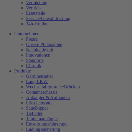
Vermietung
Vertrieb
Ersatzteile
Service/Gewährleistung
24h-Hotline
Unternehmen
Presse
Unsere Philosophie
Nachhaltigkeit
Innovationen
Standorte
Chronik
Produkte
Gardinensattel
Lang LKW
Wechselfahrgestelle/Brücken
Containerchassis
Anhänger & Aufbauten
Pritschensattel
Sattelkipper
Tieflader
Tandemanhänger
Entsorgungsfahrzeuge
Ladungssicherung