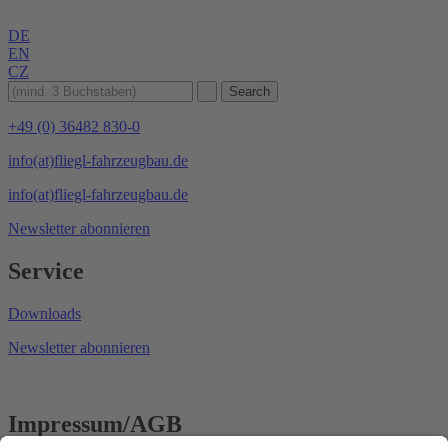
DE
EN
CZ
+49 (0) 36482 830-0
info(at)fliegl-fahrzeugbau.de
info(at)fliegl-fahrzeugbau.de
Newsletter abonnieren
Service
Downloads
Newsletter abonnieren
Impressum/AGB