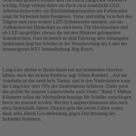
wichtig. Fliegl verbaut daher am Heck zwei zusätzliche LED-
Arbeitsscheinwerfer; ein Rückfahrkamerasystem mit Farbmonitor
sorgt für Sicherheit beim Rangieren. Vorne und mittig zwischen den
Trägern sind zwei weitere LED-Scheinwerfer montiert, um das
Aufbrücken bei Dunkelheit zu erleichtern. Die Heckleuchten sind
als LED ausgeführt, ebenso die mit den Blinkern gekoppelten
Seitenleuchten. Dass technisch an dem Fahrzeug alles reibungslos
funktioniert liegt bei Schüller in der Verantwortung des Leiter der
firmeneigenen KFZ Instandhaltung Jörg Busch.
Lang-Lkw dürfen in Deutschland nur auf bestimmten Strecken
fahren, doch das ist kein Problem, sagt Tobias Rummel: „Auf der
Autobahn ist das meist kein Thema, und in den Niederlanden kann
der Lang-Lkw über 70% des Straßennetzes befahren. Daher passt
das perfekt für unseren Linienverkehr nach Venlo.“ Rund 1 Million
Kilometer sollen die Wechselbrückenzüge für Schüller zurücklegen,
bevor sie erneuert werden. Bei den Langstreckentouren also nach
etwa fünfeinhalb Jahren. Danach geht das zweite Leben weiter,
dank zehn Jahren Gewährleistung gegen Durchrostung des
lackierten Rahmens.