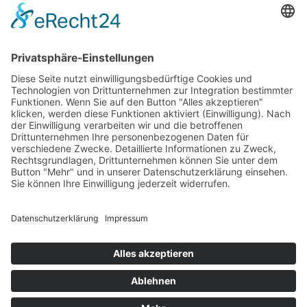
Impressum
Datenschutz
AGB
Firmengruppe Fliegl
RPS Trailer Rental
Fliegl Agrartechnik
Fliegl AGRO-CENTER
Fliegl Bau- und Kommunaltechnik
Fliegl Dosiertechnik
Fliegl Forsttechnik
Kontakt
Fliegl Fahrzeugbau GmbH
Oberpöllnitzer Straße 8
D - 07819 Triptis
Tel: +49 (0) 36482/830-0
Fax: +49 (0) 36482/830-60
info(at)fliegl-fahrzeugbau.de