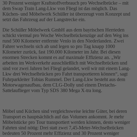
30 Prozent weniger Kraftstoffverbrauch pro Wechselbrücke – mit
dem Swap Train Lang-Lkw von Fliegl ist das möglich. Das
Küchen- und Möbelwerk Schüller ist überzeugt vom Konzept und
setzt das Fahrzeug auf der Langstrecke ein.
Die Schüller Möbelwerk GmbH aus dem bayrischen Herrieden
schickt viermal pro Woche Wechselbrückenzüge auf den Weg ins
rund 500 Kilometer entfernte Venlo in den Niederlanden. Zwei
Fahrer wechseln sich ab und legen so pro Tag knapp 1000
Kilometer zurück, fast 190.000 Kilometer im Jahr. Bei diesen
enormen Strecken kommt es auf maximale Effizienz an. „Wir
arbeiten im Werkverkehr ausschließlich mit Wechselbrücken und
sind vor zwei Jahren bei Fliegl gelandet, weil wir mit einem Lang-
Lkw drei Wechselbrücken pro Fahrt transportieren können“, sagt
Fuhrparkleiter Tobias Rummel. Der Lang-Lkw besteht aus dem
Motorwagenaufbau, dem CLG-Dolly und einem Dreiachs-
Sattelauflieger vom Typ SDS 380 Mega X-tra long.
Möbel und Küchen sind vergleichsweise leichte Güter, bei deren
Transport es hauptsächlich auf das Volumen ankommt. Je mehr
Möbelstücke pro Tour transportiert werden können, desto weniger
Fahrten sind nötig: Drei statt zwei 7,45-Meter-Wechselbrücken
bedeuten 50 Prozent mehr Effizienz und 30 Prozent weniger