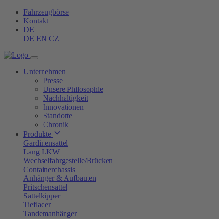
Fahrzeugbörse
Kontakt
DE
DE
EN
CZ
Unternehmen
Presse
Unsere Philosophie
Nachhaltigkeit
Innovationen
Standorte
Chronik
Produkte
Gardinensattel
Lang LKW
Wechselfahrgestelle/Brücken
Containerchassis
Anhänger & Aufbauten
Pritschensattel
Sattelkipper
Tieflader
Tandemanhänger