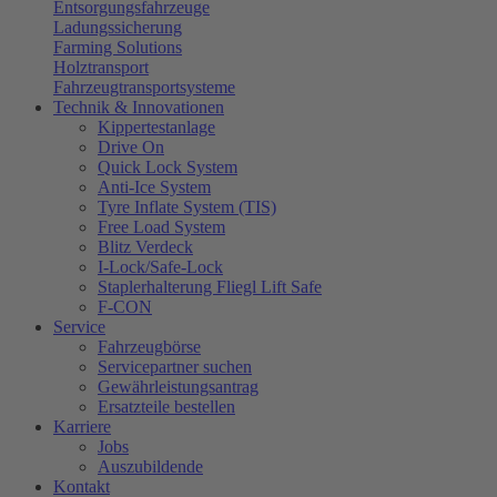
Entsorgungsfahrzeuge
Ladungssicherung
Farming Solutions
Holztransport
Fahrzeugtransportsysteme
Technik & Innovationen
Kippertestanlage
Drive On
Quick Lock System
Anti-Ice System
Tyre Inflate System (TIS)
Free Load System
Blitz Verdeck
I-Lock/Safe-Lock
Staplerhalterung Fliegl Lift Safe
F-CON
Service
Fahrzeugbörse
Servicepartner suchen
Gewährleistungsantrag
Ersatzteile bestellen
Karriere
Jobs
Auszubildende
Kontakt