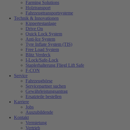
Farming Solutions
Holztransport
Fahrzeugtransportsysteme
Technik & Innovationen
Kippertestanlage
Drive On
Quick Lock System
Anti-Ice System
Tyre Inflate System (TIS)
Free Load System
Blitz Verdeck
I-Lock/Safe-Lock
Staplerhalterung Fliegl Lift Safe
F-CON
Service
Fahrzeugbörse
Servicepartner suchen
Gewährleistungsantrag
Ersatzteile bestellen
Karriere
Jobs
Auszubildende
Kontakt
Vermietung
Vertrieb