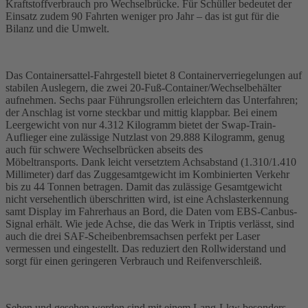
Kraftstoffverbrauch pro Wechselbrücke. Für Schüller bedeutet der
Einsatz zudem 90 Fahrten weniger pro Jahr – das ist gut für die
Bilanz und die Umwelt.
Das Containersattel-Fahrgestell bietet 8 Containerverriegelungen auf
stabilen Auslegern, die zwei 20-Fuß-Container/Wechselbehälter
aufnehmen. Sechs paar Führungsrollen erleichtern das Unterfahren;
der Anschlag ist vorne steckbar und mittig klappbar. Bei einem
Leergewicht von nur 4.312 Kilogramm bietet der Swap-Train-
Auflieger eine zulässige Nutzlast von 29.888 Kilogramm, genug
auch für schwere Wechselbrücken abseits des
Möbeltransports. Dank leicht versetztem Achsabstand (1.310/1.410
Millimeter) darf das Zuggesamtgewicht im Kombinierten Verkehr
bis zu 44 Tonnen betragen. Damit das zulässige Gesamtgewicht
nicht versehentlich überschritten wird, ist eine Achslasterkennung
samt Display im Fahrerhaus an Bord, die Daten vom EBS-Canbus-
Signal erhält. Wie jede Achse, die das Werk in Triptis verlässt, sind
auch die drei SAF-Scheibenbremsachsen perfekt per Laser
vermessen und eingestellt. Das reduziert den Rollwiderstand und
sorgt für einen geringeren Verbrauch und Reifenverschleiß.
Sehen und gesehen werden sind mit einem Lang-Lkw besonders